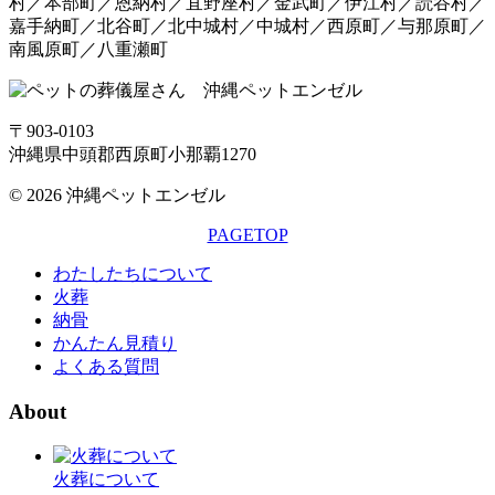
村／本部町／恩納村／宜野座村／金武町／伊江村／読谷村／
嘉手納町／北谷町／北中城村／中城村／西原町／与那原町／
南風原町／八重瀬町
〒903-0103
沖縄県中頭郡西原町小那覇1270
© 2026 沖縄ペットエンゼル
PAGETOP
わたしたちについて
火葬
納骨
かんたん見積り
よくある質問
About
火葬について